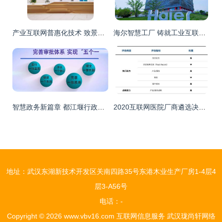
产业互联网普惠化技术 致景科技（百布）如何以互联网信息服务推动纺织服装产业链升级
海尔智慧工厂 铸就工业互联网领域的“中国名片”
智慧政务新篇章 都江堰行政审批制度改革的“一窗受理”实践
2020互联网医院厂商遴选决策报告 洞悉趋势，赋能医疗信息服务新生态
地址：武汉东湖新技术开发区关南四路35号东港木业生产厂房1-4层4
层3-A56号
电话：-
Copyright © 2026
www.vbv16.com
互联网信息服务
武汉珑尚轩网络