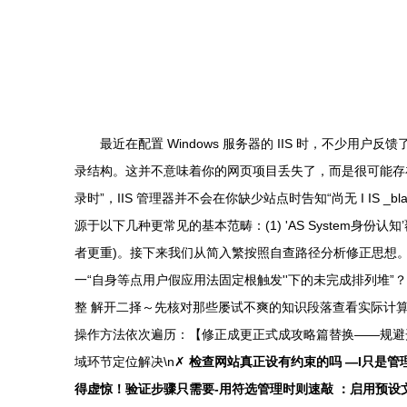
最近在配置 Windows 服务器的 IIS 时，不少用户
录结构。这并不意味着你的网页项目丢失了，而是很可能存在
录时”，IIS 管理器并不会在你缺少站点时告知“尚无 I IS
源于以下几种更常见的基本范畴：(1) 'AS System身份
者更重)。接下来我们从简入繁按照自查路径分析修正思想。\
一“自身等点用户假应用法固定根触发''下的未完成排列堆
整 解开二择～先核对那些屡试不爽的知识段落查看实际计算全
操作方法依次遍历：【修正成更正式成攻略篇替换——规避开
域环节定位解决\n✗
检查网站真正设有约束的吗 —I只是
得虚惊！验证步骤只需要-用符选管理时则速敲 ：启用预设文