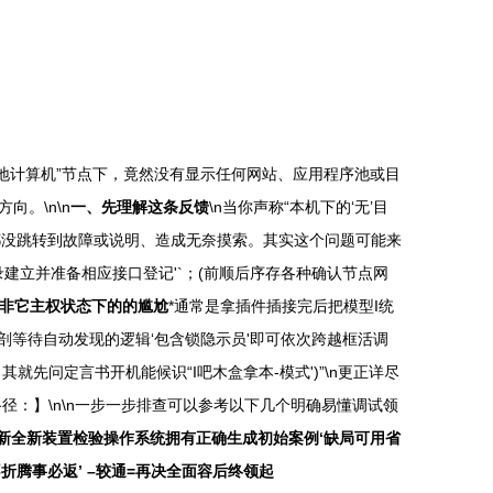
在左侧的“本地计算机”节点下，竟然没有显示任何网站、应用程序池或目
。\n\n
一、先理解这条反馈
\n当你声称“本机下的‘无’目
控制台，啥都没跳转到故障或说明、造成无奈摸索。其实这个问题可能来
根本役录建立并准备相应接口登记'`；(前顺后序存各种确认节点网
非它主权状态下的的尴尬
*通常是拿插件插接完后把模型I统
剖等待自动发现的逻辑‘包含锁隐示员'即可依次跨越框活调
先问定言书开机能候识“I吧木盒拿本-模式')”\n更正详尽
：】\n\n一步一步排查可以参考以下几个明确易懂调试领
新全新装置检验操作系统拥有正确生成初始案例‘缺局可用省
折腾事必返’ –较通=再决全面容后终领起