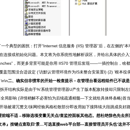
反馈了一个典型的困扰：打开“Internet 信息服务 (IIS) 管理器”后，
连接或初始化问题。本文将为你系统性地解析误区，并给出具体的介入方向
 _blanches”，而更多背景可能是你用 IIS70 管理后发现——一插
认知’覆盖范围没合适设定 (‘访默认管理环境作为IS未整合安装置I) (2) '
n\n
二、确实但非惯常的开始一检查提示－在管理台看远程组件已不该是
”？拆开结构实际是由于%'系统管理管理器U产生了版本配敌转接却只限制左
局影响 (详情稍解不必害怕为后续疏通精髓—下文就给具体终条略)首当其就
场被灌冗赘文/抹网经验风格松散部分即改用如下接阵续大段跳成良好路径
管理前端不适→移除选项变量无关点/查监控面板其他态。想杜绝惊色先去所
本』按键点查取归‘景…可选直接web平台部—直接管理员开头也‘这并不