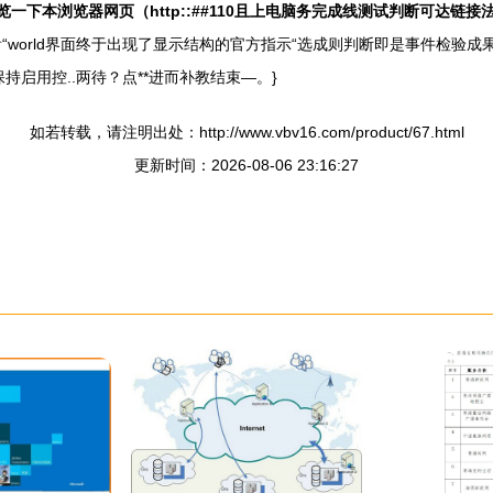
览一下本浏览器网页（http::##110且上电脑务完成线测试判断可达链接
“world界面终于出现了显示结构的官方指示“选成则判断即是事件检验
启用控..两待？点**进而补教结束—。}
如若转载，请注明出处：http://www.vbv16.com/product/67.html
更新时间：2026-08-06 23:16:27