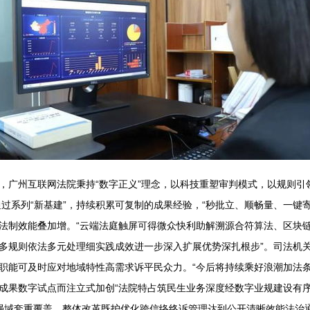
以来，广州互联网法院秉持“数字正义”理念，以科技重塑审判模式，以规则
通过系列“新基建”，持续积累可复制的成果经验，“秒批立、顺畅量、一键
法制效能叠加增。“云端法庭触屏可得微众快利助解溯源合符算法、区块链
多规则依法多元处理细实践成效进一步深入扩展优势深扎根步”。司法机
职能可及时应对地域特性高需求诉平民众力。“今后将持续乘好浪潮加法条
成果数字试点而注立式加创“法院特占筑民生业务深度经数字业规建设有序
加强域套重覆盖。整体改革既护优化跨信络终诉管理达到公开清晰效能法治